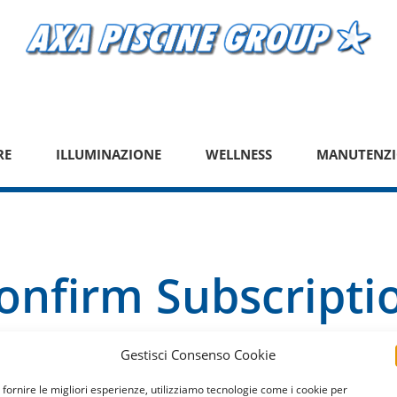
RE
ILLUMINAZIONE
WELLNESS
MANUTENZI
onfirm Subscripti
Gestisci Consenso Cookie
 fornire le migliori esperienze, utilizziamo tecnologie come i cookie per