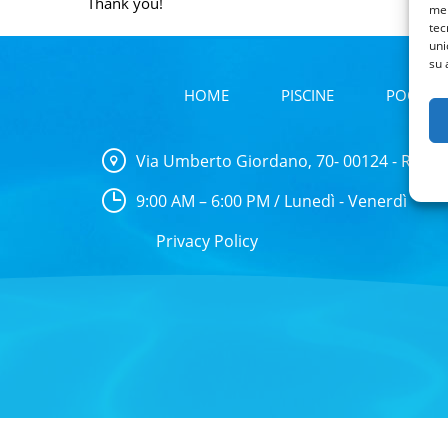
Thank you!
mem
tec
uni
su 
HOME
PISCINE
POOL C
Via Umberto Giordano, 70- 00124 - Roma
9:00 AM – 6:00 PM / Lunedì - Venerdì
Privacy Policy