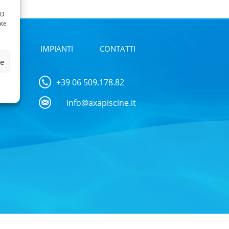
ID
nte
ONI
IMPIANTI
CONTATTI
ze
+39 06 509.178.82
info@axapiscine.it