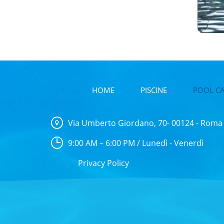
HOME
PISCINE
POOL C
Via Umberto Giordano, 70- 00124 - Roma
9:00 AM – 6:00 PM / Lunedì - Venerdì
Privacy Policy