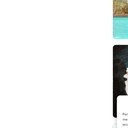
Per
mem
tec