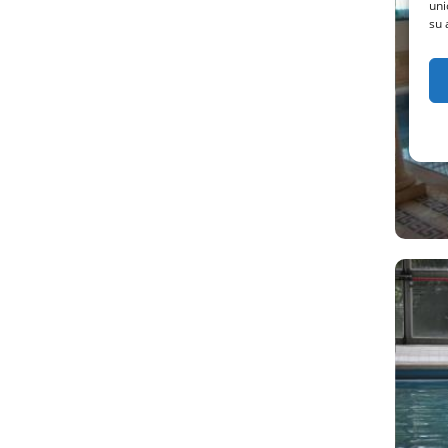
uni
su 