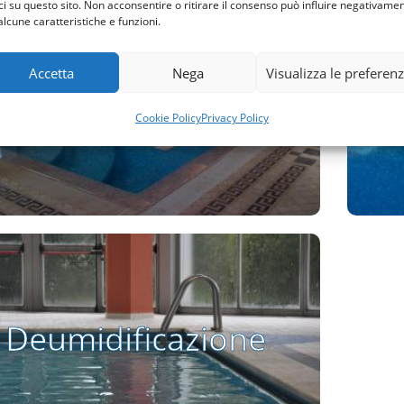
ci su questo sito. Non acconsentire o ritirare il consenso può influire negativame
alcune caratteristiche e funzioni.
Riscaldatori Elettrici
Accetta
Nega
Visualizza le preferen
Riscaldatori Elettrici
Cookie Policy
Privacy Policy
Vai alla pagina
Deumidificazione
Deumidificazione
Vai alla pagina