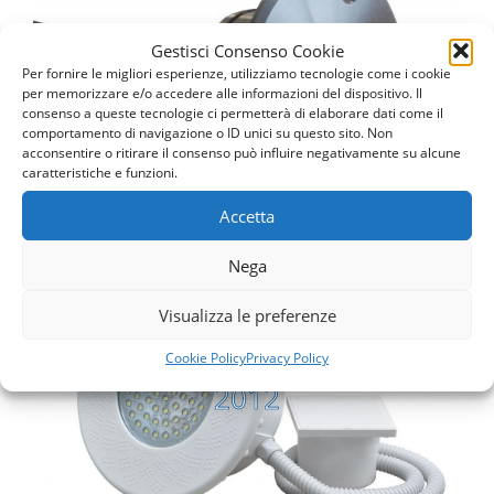
LED INOX e LED INOX MAXI
Gestisci Consenso Cookie
LED INOX e LED INOX MAXI
Per fornire le migliori esperienze, utilizziamo tecnologie come i cookie
per memorizzare e/o accedere alle informazioni del dispositivo. Il
consenso a queste tecnologie ci permetterà di elaborare dati come il
Vai alla pagina
comportamento di navigazione o ID unici su questo sito. Non
acconsentire o ritirare il consenso può influire negativamente su alcune
caratteristiche e funzioni.
Accetta
Nega
Visualizza le preferenze
E-SERIES TOP LED NOVITA
2012
Cookie Policy
Privacy Policy
E-SERIES TOP LED NOVITA
2012
Vai alla pagina