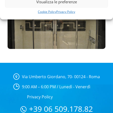
Visualizza le preferenze
Box Doccia
Cookie Policy
Privacy Policy
Box Doccia
Vai alla pagina
Via Umberto Giordano, 70- 00124 - Roma
9:00 AM – 6:00 PM / Lunedì - Venerdì
Privacy Policy
+39 06 509.178.82