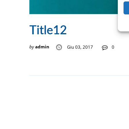
Title12
by
admin
Giu 03, 2017
0