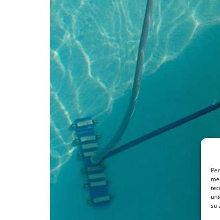
Per
mem
tec
uni
su 