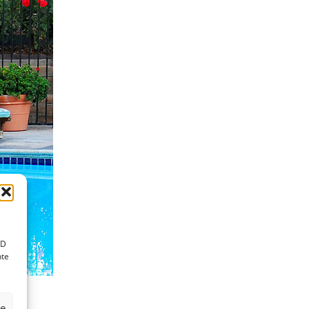
ID
nte
ze