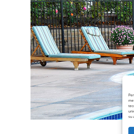
Per
mem
tec
uni
su 