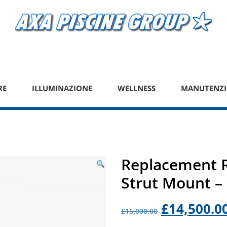
RE
ILLUMINAZIONE
WELLNESS
MANUTENZI
Replacement 
Strut Mount – 
Il
£
14,500.0
£
15,000.00
prezzo