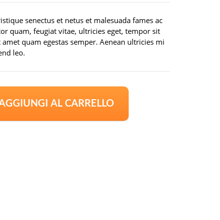
attuale
è:
ristique senectus et netus et malesuada fames ac
.
£14,500.00.
or quam, feugiat vitae, ultricies eget, tempor sit
it amet quam egestas semper. Aenean ultricies mi
end leo.
AGGIUNGI AL CARRELLO