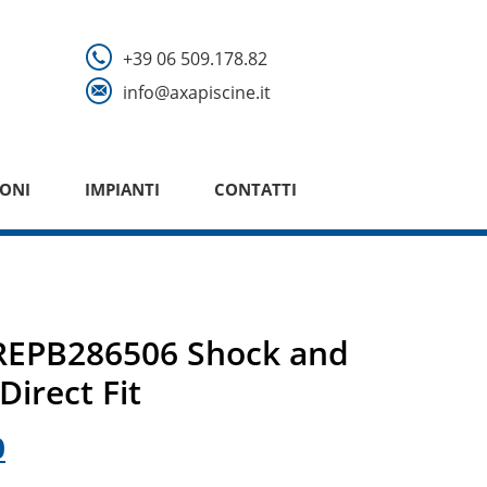
+39 06 509.178.82
info@axapiscine.it
ONI
IMPIANTI
CONTATTI
REPB286506 Shock and
Direct Fit
Il
0
prezzo