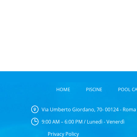
£
109.88
AGGIUNGI AL CARRELLO
HOME
PISCINE
POOL C
Via Umberto Giordano, 70- 00124 - Roma
9:00 AM – 6:00 PM / Lunedì - Venerdì
Privacy Policy