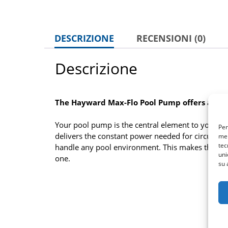
DESCRIZIONE
RECENSIONI (0)
Descrizione
The Hayward Max-Flo Pool Pump offers a hig
Your pool pump is the central element to your p
Per
delivers the constant power needed for circulatin
mem
tec
handle any pool environment. This makes the Max-
uni
one.
su 