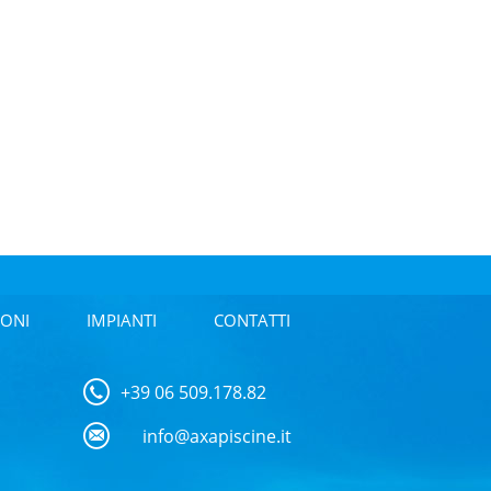
ONI
IMPIANTI
CONTATTI
+39 06 509.178.82
info@axapiscine.it