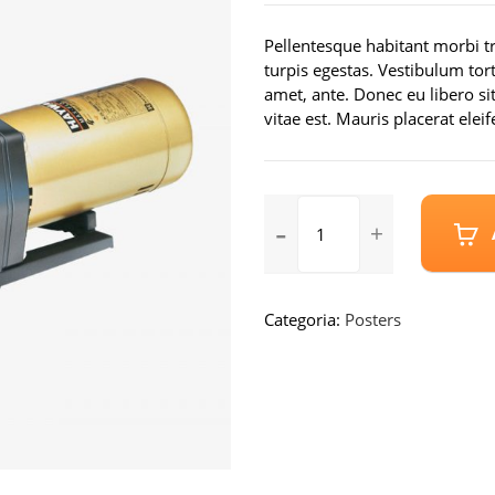
originale
era:
Pellentesque habitant morbi t
£15,000.00
turpis egestas. Vestibulum tort
amet, ante. Donec eu libero s
vitae est. Mauris placerat eleif
Replacement
REPB286506
Shock
and
Strut
Categoria:
Posters
Mount
-
Direct
Fit
quantity