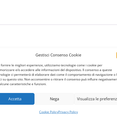
h-performance motor for an exceptional value.
Gestisci Consenso Cookie
ool’s “circulation” system. A pump keeps the water moving throu
 fornire le migliori esperienze, utilizziamo tecnologie come i cookie per
g and filtering water through your swimming pool. With its heavy
orizzare e/o accedere alle informazioni del dispositivo. Il consenso a queste
nologie ci permetterà di elaborare dati come il comportamento di navigazione o 
Flo pump, the perfect pump for new construction pools or for a 
ci su questo sito. Non acconsentire o ritirare il consenso può influire negativame
alcune caratteristiche e funzioni.
Accetta
Nega
Visualizza le preferen
Cookie Policy
Privacy Policy