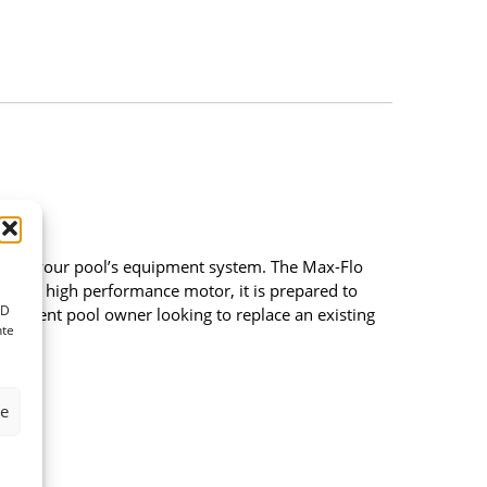
ghout your pool’s equipment system. The Max-Flo
-duty, high performance motor, it is prepared to
ID
current pool owner looking to replace an existing
nte
ze