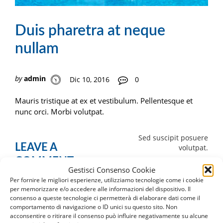
Duis pharetra at neque
nullam
by
admin
Dic 10, 2016
0
Mauris tristique at ex et vestibulum. Pellentesque et
nunc orci. Morbi volutpat.
Navigazione
Sed suscipit posuere
LEAVE A
volutpat.
articoli
COMMENT
Gestisci Consenso Cookie
Per fornire le migliori esperienze, utilizziamo tecnologie come i cookie
You must be
logged in
to post a comment.
per memorizzare e/o accedere alle informazioni del dispositivo. Il
consenso a queste tecnologie ci permetterà di elaborare dati come il
comportamento di navigazione o ID unici su questo sito. Non
acconsentire o ritirare il consenso può influire negativamente su alcune