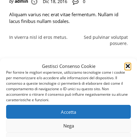
by
admin
Dic 18, 2016
0
Aliquam varius nec erat vitae fermentum. Nullam id
lacus finibus nullam sodales.
Navigazione
In viverra nisl id eros metus.
Sed pulvinar volutpat
posuere.
articoli
Gestisci Consenso Cookie
Per fornire le migliori esperienze, utilizziamo tecnologie come i cookie
Richiedi Informazioni
per memorizzare e/o accedere alle informazioni del dispositivo. Il
consenso a queste tecnologie ci permetterà di elaborare dati come il
comportamento di navigazione o ID unici su questo sito. Non
acconsentire o ritirare il consenso può influire negativamente su alcune
caratteristiche e funzioni.
COME CONTATTARCI
Accetta
ORARI:
Nega
Lun-Ven: 09 - 18
Sabato e Domenica chiusi