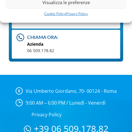
Visualizza le preferenze
Cookie Policy
Privacy Policy
DOVE SIAMO:
Via Umberto Giordano, 70 00124 Roma
CHIAMA ORA:
Azienda
06 509.178.82
Via Umberto Giordano, 70- 00124 - Roma
9:00 AM – 6:00 PM / Lunedì - Venerdì
Privacy Policy
+39 06 509.178.82