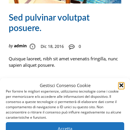
Sed pulvinar volutpat
posuere.
by
admin
Dic 18, 2016
0
Quisque laoreet, nibh sit amet venenatis fringilla, nunc
sapien aliquet posuere.
Navigazione
Quisque id quam sapien
Aliquam vitae convallis
Gestisci Consenso Cookie
nullam.
metus.
articoli
Per fornire le migliori esperienze, utilizziamo tecnologie come i cookie
per memorizzare e/o accedere alle informazioni del dispositivo. Il
consenso a queste tecnologie ci permetterà di elaborare dati come il
comportamento di navigazione o ID unici su questo sito. Non
acconsentire o ritirare il consenso può influire negativamente su alcune
Richiedi Informazioni
caratteristiche e funzioni.
Accetta