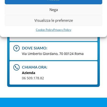
Nega
COME CONTATTARCI
Visualizza le preferenze
ORARI:
Lun-Ven: 09 - 18
Cookie Policy
Privacy Policy
Sabato e Domenica chiusi
DOVE SIAMO:
Via Umberto Giordano, 70 00124 Roma
CHIAMA ORA:
Azienda
06 509.178.82