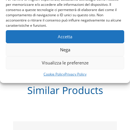
Your pool pump is the central element to your pool’s
per memorizzare e/o accedere alle informazioni del dispositivo. Il
“circulation” system. A pump keeps the water moving
consenso a queste tecnologie ci permetterà di elaborare dati come il
throughout your pool’s equipment system. The Max-Flo
comportamento di navigazione o ID unici su questo sito. Non
delivers the constant power needed for circulating and
acconsentire o ritirare il consenso può influire negativamente su alcune
caratteristiche e funzioni.
filtering water through your swimming pool. With its
heavy-duty, high performance motor, it is prepared to
Accetta
handle any pool environment. This makes the Max-Flo
pump, the perfect pump for new construction pools or
Nega
for a current pool owner looking to replace an existing
one.
Visualizza le preferenze
Cookie Policy
Privacy Policy
Similar
Products