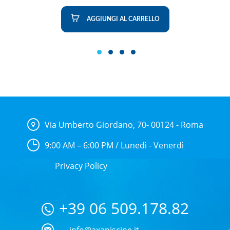
AGGIUNGI AL CARRELLO
1
2
3
4
Via Umberto Giordano, 70- 00124 - Roma
9:00 AM – 6:00 PM / Lunedì - Venerdì
Privacy Policy
+39 06 509.178.82