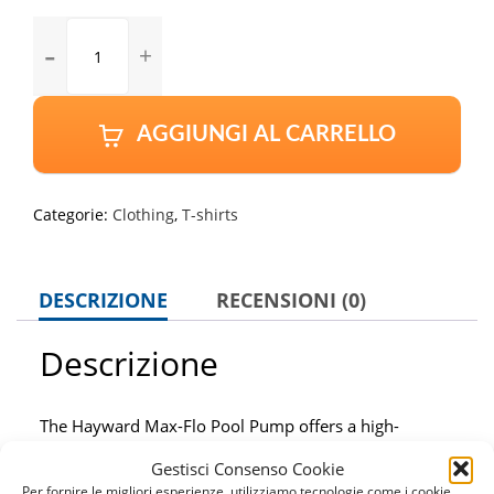
Y
Shock
and
Strut
Mount
AGGIUNGI AL CARRELLO
–
Direct
Fit
Categorie:
Clothing
,
T-shirts
quantity
DESCRIZIONE
RECENSIONI (0)
Descrizione
The Hayward Max-Flo Pool Pump offers a high-
performance motor for an exceptional value.
Gestisci Consenso Cookie
Per fornire le migliori esperienze, utilizziamo tecnologie come i cookie